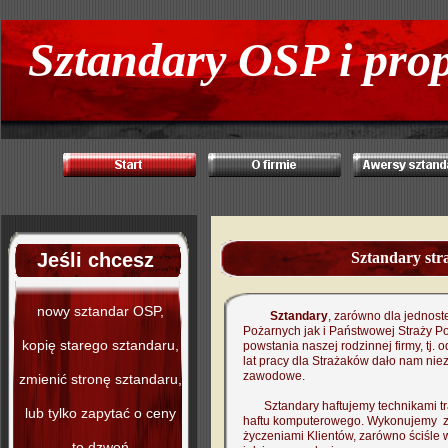
Sztandary OSP i pr
Jeśli chcesz
Sztandary str
nowy sztandar OSP,
Sztandary
, zarówno dla jednost
Pożarnych jak i Państwowej Straży P
kopię starego sztandaru,
powstania naszej rodzinnej firmy, tj. 
lat pracy dla Strażaków dało nam ni
zawodowe.
zmienić stronę sztandaru,
Sztandary haftujemy technikami tra
lub tylko zapytać o ceny
haftu komputerowego. Wykonujemy z
życzeniami Klientów, zarówno ściśle
to dzwoń